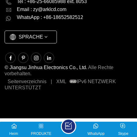
Tel : +86-25-66085988 ext. 8053
Email :
zy@arklcd.com
русский
español
WhatsApp : +86-18652582512
العربية
SPRACHE
© Jiangsu Jinhua Electronics Co., Ltd.
Alle Rechte
vorbehalten.
Seitenverzeichnis
|
XML
IPv6 NETZWERK
UNTERSTÜTZT
Heim
PRODUKTE
WhatsApp
Skype