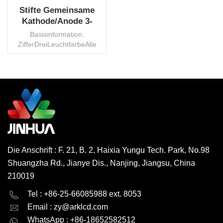
Stifte Gemeinsame
Kathode/Anode 3-
stellige 7-
Basisinformation.
Segmentanzeige LED
ZifferDreiLeuchtfarbeAlle
China Lieferant
FarbeStromkreis
gemeinsamGemeinsame
Kathode/AnodeChips-
MaterialAlgenpStromverbrauch50
MWBildschirmgröße0,28" ~
WEITERLESEN
4"DurchlassspannungWenn
u003d 20 mA 2,5 V
maxRückstromVru003d5V
50μaSpitzendurchlassstrom60
MaLeuchtstärkeWennu003d20mA
Die Anschrift : F. 21, B. 2, Haixia Yungu Tech. Park, No.98
42mcd
Shuangzha Rd., Jianye Dis., Nanjing, Jiangsu, China
maxBetriebstemperatur-20°
bis 80°CLagertemperatur-
210019
30° bis
English
Deutsch
85°CHerkunftChinaTransportpaketKarton/PaletteProduktionskapazi
Tel : +86-25-66085988 ext. 8053
Milliarden Punkte/MonatHS-
Email :
zy@arklcd.com
русский
español
Code8531200000MOQ1000
WhatsApp : +86-18652582512