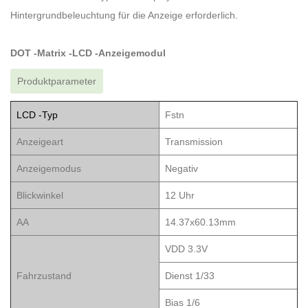
Hintergrundbeleuchtung für die Anzeige erforderlich.
DOT -Matrix -LCD -Anzeigemodul
Produktparameter
LCD -Typ
Fstn
Anzeigeart
Transmission
Anzeigemodus
Negativ
Blickwinkel
12 Uhr
AA
14.37x60.13mm
VDD 3.3V
Fahrzustand
Dienst 1/33
Bias 1/6