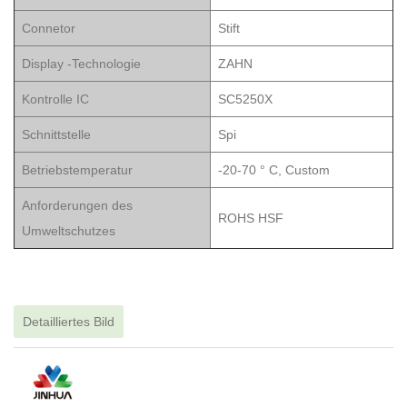
Connetor
Stift
Display -Technologie
ZAHN
Kontrolle IC
SC5250X
Schnittstelle
Spi
Betriebstemperatur
-20-70 ° C, Custom
Anforderungen des
ROHS HSF
Umweltschutzes
Detailliertes Bild