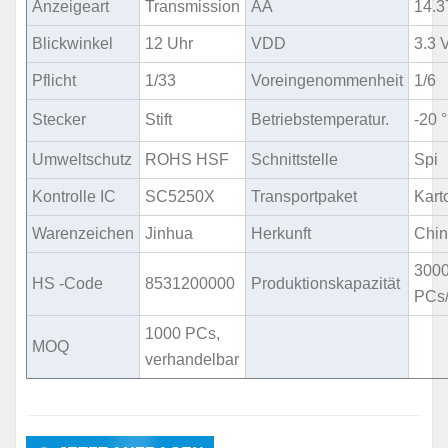
Anzeigeart
Transmission
AA
14.
Blickwinkel
12 Uhr
VDD
3.3 
Pflicht
1/33
Voreingenommenheit
1/6
Stecker
Stift
Betriebstemperatur.
-20 °
Umweltschutz
ROHS HSF
Schnittstelle
Spi
Kontrolle IC
SC5250X
Transportpaket
Kart
Warenzeichen
Jinhua
Herkunft
Chi
300
HS -Code
8531200000
Produktionskapazität
PCs
1000 PCs,
MOQ
verhandelbar