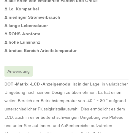
Δ alle Arten von emittierten Farben und Größe
Δ i.c. Kompatibel
Δ niedriger Stromverbrauch
Δ lange Lebensdauer
Δ ROHS -konform
Δ hohe Luminanz
Δ breites Bereich Arbeitstemperatur
Anwendung
DOT -Matrix -LCD -Anzeigemodul
ist in der Lage, in variatischer
Umgebung nach seinem Design zu übernehmen. Es hat einen
weiten Bereich der Betriebstemperatur von -40 ° ~ 80 ° aufgrund
unterschiedlicher Flüssigkristallauswahl. Dies ermöglicht es dem
LCD, auch in einer äußerst schwierigen Umgebung wie Plateau
und unter See auf Innen- und Außenbereiche aufzutreten.