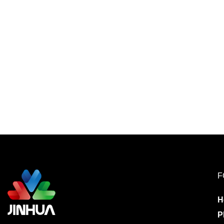
F
H
P