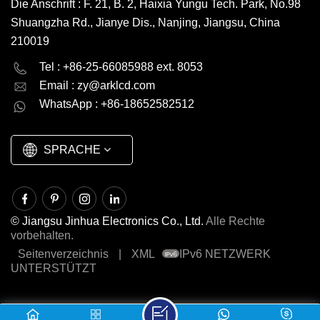
Die Anschrift : F. 21, B. 2, Haixia Yungu Tech. Park, No.98
Shuangzha Rd., Jianye Dis., Nanjing, Jiangsu, China
210019
English
Deutsch
Tel : +86-25-66085988 ext. 8053
Email :
zy@arklcd.com
русский
español
WhatsApp : +86-18652582512
العربية
SPRACHE
© Jiangsu Jinhua Electronics Co., Ltd.
Alle Rechte
vorbehalten.
Seitenverzeichnis
|
XML
IPv6 NETZWERK
UNTERSTÜTZT