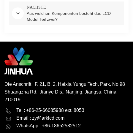
NÄCHSTE
Aus welchen Komponenten besteht das LCD-
Modul Teil zwei?
Die Anschrift : F. 21, B. 2, Haixia Yungu Tech. Park, No.98
Shuangzha Rd., Jianye Dis., Nanjing, Jiangsu, China
210019
English
Deutsch
Tel : +86-25-66085988 ext. 8053
Email :
zy@arklcd.com
русский
español
WhatsApp : +86-18652582512
العربية