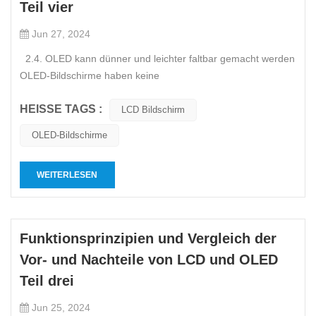
Teil vier
Jun 27, 2024
2.4. OLED kann dünner und leichter faltbar gemacht werden
OLED-Bildschirme haben keine
Hintergrundbeleuchtungsschicht und keine
HEISSE TAGS :
Flüssigkristallschicht, daher lassen sie sich sehr leicht dünn
LCD Bildschirm
herstellen und können wie Papier weitgehend gebogen
OLED-Bildschirme
werden. Durch die Möglich...
WEITERLESEN
Funktionsprinzipien und Vergleich der
Vor- und Nachteile von LCD und OLED
Teil drei
Jun 25, 2024