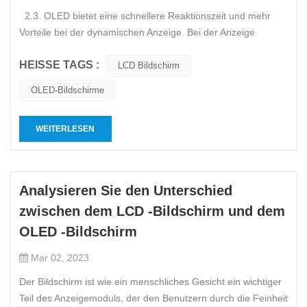
2.3. OLED bietet eine schnellere Reaktionszeit und mehr
Vorteile bei der dynamischen Anzeige. Bei der Anzeige
dynamischer Bilder bedeutet dies, dass jedes Pixel schnell die
HEISSE TAGS :
Farbe wechseln muss und der Farbwechsel eine gewisse Zeit
LCD Bildschirm
in Anspruch nimmt. Diese Zeit nennen wir
OLED-Bildschirme
Bildschirmreaktionsze...
WEITERLESEN
Analysieren Sie den Unterschied
zwischen dem LCD -Bildschirm und dem
OLED -Bildschirm
Mar 02, 2023
Der Bildschirm ist wie ein menschliches Gesicht ein wichtiger
Teil des Anzeigemoduls, der den Benutzern durch die Feinheit