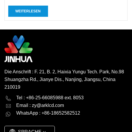
WEITERLESEN
Die Anschrift : F. 21, B. 2, Haixia Yungu Tech. Park, No.98
Shuangzha Rd., Jianye Dis., Nanjing, Jiangsu, China
210019
English
Deutsch
Tel : +86-25-66085988 ext. 8053
Email :
zy@arklcd.com
русский
español
WhatsApp : +86-18652582512
العربية
SPRACHE