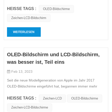
und Auflösung von Farben visuelle Bilder präsentiert.
HEISSE TAGS :
Gegenwärtig sind die Mainstream -Materialien der in
OLED-Bildschirme
Mobiltelefonen verwendeten Bildschirme die herkömmlichen
Zeichen-LCD-Bildschirm
LCD -Bildschir...
WEITERLESEN
OLED-Bildschirm und LCD-Bildschirm,
was besser ist, Teil eins
Feb 13, 2023
Seit die neue Modellgeneration von Apple im Jahr 2017
OLED-Bildschirme eingeführt hat, begannen immer mehr
Mobiltelefone mit der Einführung OLED-Bildschirme, was ist
HEISSE TAGS :
der Unterschied zwischen OLED-Bildschirmen und Zeichen-
Zeichen-LCD
OLED-Bildschirme
LCD Bildschirme in Mobiltelefonen? Welcher Bildschirm ist
Zeichen-LCD-Bildschirme
OLED-Bildschirm un...