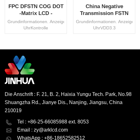
FPC DFSTN COG DOT
China Negative
-Matrix LCD -
Transmission FSTN
Anzeigemodul LCM
DOT Matrix COG LCD
Grundinformationen. AnzeigemodusNegativAnzeigeartTransmissi
Grundinformationen. Anzeigear
China Hersteller
-Display zum Verkauf
UhrKontrolle
UhrVDD3.3
ICST7565RVop3VPflicht1/32Voreingenommenheit1/7Hintergrundb
VPflicht1/33Voreingenommenheit
LEDSteckerFPCBetriebstemperatur.-20
° ~ 70 °
° bis 70 °
C.UmweltschutzROHS
C.UmweltschutzROHS
HSFSchnittstelleSpiKontrolle
HSFTransportpaketKarton/PaletteWarenzeichenJinhuaHerkunftCh
ICSC5250XTransportpaketKarto
WEITERLESEN
WEITERLESEN
-
-
Code8531200000Produktionskapazität3000000
Code8531200000Produktionska
PCs/MonatMOQ1000 PCs,
PCs/MonatMOQ1000 PCs,
verhandelbar
verhandelbar
Die Anschrift : F. 21, B. 2, Haixia Yungu Tech. Park, No.98
Shuangzha Rd., Jianye Dis., Nanjing, Jiangsu, China
210019
English
Deutsch
Tel : +86-25-66085988 ext. 8053
Email :
zy@arklcd.com
русский
español
WhatsApp : +86-18652582512