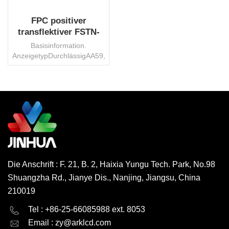
FPC positiver
transflektiver FSTN-
Punktmatrix-LCD-
Basisinformation.
Bildschirm in China
AnzeigetypDurchlässigAA59,14
Hersteller
x 59,14
mmBetrachtungswinkel12
UhrVDD3,3
VPflicht1/128Voreingenommenheit1/12VerbinderStiftBetriebstemp
HSFSchnittstelleSPISteuerungs-
WEITERLESEN
ICST7571TransportpaketKarton/PaletteWarenzeichenJinhuaHerku
Code8531200000Produktionskapazität3000000
Stück/MonatMOQ1000
Stück, verhandelbar
Die Anschrift : F. 21, B. 2, Haixia Yungu Tech. Park, No.98
Shuangzha Rd., Jianye Dis., Nanjing, Jiangsu, China
210019
English
Deutsch
Tel : +86-25-66085988 ext. 8053
Email :
zy@arklcd.com
русский
español