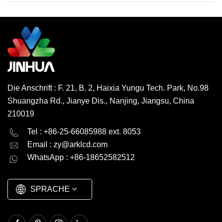
Die Anschrift : F. 21, B. 2, Haixia Yungu Tech. Park, No.98
Shuangzha Rd., Jianye Dis., Nanjing, Jiangsu, China
210019
English
Deutsch
Tel : +86-25-66085988 ext. 8053
Email :
zy@arklcd.com
русский
español
WhatsApp : +86-18652582512
العربية
SPRACHE