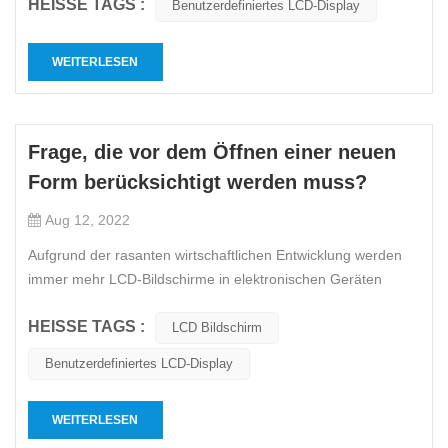
HEISSE TAGS :
Schichtstruktur, die aus verschiedenen Teilen besteht. Das
Benutzerdefiniertes LCD-Display
LCD besteht aus zwei Glasplatten mit einer Breite von etwa 1
mm, die durc...
WEITERLESEN
Frage, die vor dem Öffnen einer neuen
Form berücksichtigt werden muss?
Aug 12, 2022
Aufgrund der rasanten wirtschaftlichen Entwicklung werden
immer mehr LCD-Bildschirme in elektronischen Geräten
verwendet. Wissen Sie also, welche Probleme LCD-
HEISSE TAGS :
Bildschirme vor dem Öffnen einer Form testen müssen?
LCD Bildschirm
Heute, LCD-Bildschirm Hersteller Ich werde Sie mitnehmen,
Benutzerdefiniertes LCD-Display
um es herauszufinden1. Anze...
WEITERLESEN