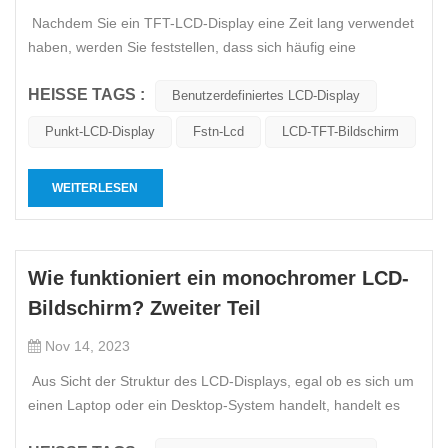
Nachdem Sie ein TFT-LCD-Display eine Zeit lang verwendet
haben, werden Sie feststellen, dass sich häufig eine
Staubschicht auf dem Display ansammelt (dies ist beim
HEISSE TAGS :
Ausschalten des LCDs deutlicher zu erkennen und von der
Benutzerdefiniertes LCD-Display
Seite ist es deutlicher), und manchmal auch verschiedene
Punkt-LCD-Display
Fstn-Lcd
LCD-TFT-Bildschirm
Wasserflecken ble...
WEITERLESEN
Wie funktioniert ein monochromer LCD-
Bildschirm? Zweiter Teil
Nov 14, 2023
Aus Sicht der Struktur des LCD-Displays, egal ob es sich um
einen Laptop oder ein Desktop-System handelt, handelt es
sich bei dem verwendeten LCD-Display um eine