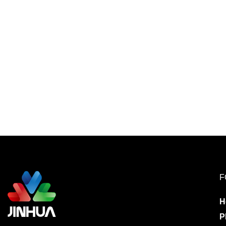
F
H
P