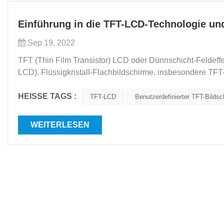
Einführung in die TFT-LCD-Technologie un
Sep 19, 2022
TFT (Thin Film Transistor) LCD oder Dünnschicht-Feldeffek
LCD). Flüssigkristall-Flachbildschirme, insbesondere TFT-
Helligkeit, Kontrast, Stromverbrauch, Lebensdaue...
HEISSE TAGS :
TFT-LCD
Benutzerdefinierter TFT-Bildsc
WEITERLESEN