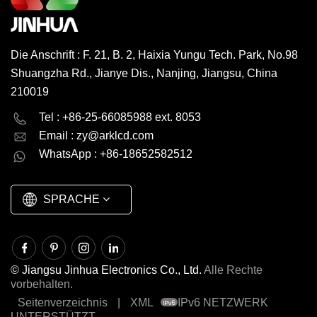
Die Anschrift : F. 21, B. 2, Haixia Yungu Tech. Park, No.98
Shuangzha Rd., Jianye Dis., Nanjing, Jiangsu, China
210019
English
Deutsch
Tel : +86-25-66085988 ext. 8053
Email :
zy@arklcd.com
русский
español
WhatsApp : +86-18652582512
العربية
SPRACHE
© Jiangsu Jinhua Electronics Co., Ltd.
Alle Rechte
vorbehalten.
Seitenverzeichnis
|
XML
IPv6 NETZWERK
UNTERSTÜTZT