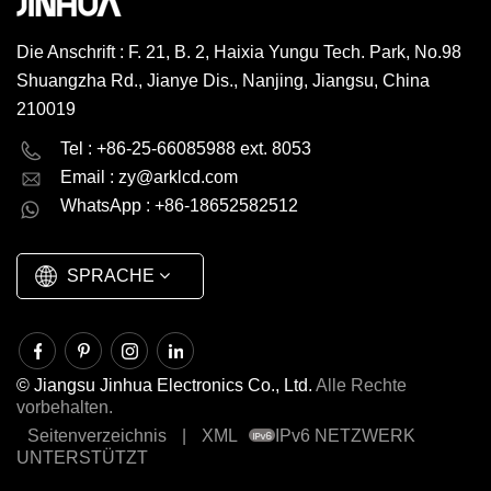
Die Anschrift : F. 21, B. 2, Haixia Yungu Tech. Park, No.98
Shuangzha Rd., Jianye Dis., Nanjing, Jiangsu, China
210019
English
Deutsch
Tel : +86-25-66085988 ext. 8053
Email :
zy@arklcd.com
русский
español
WhatsApp : +86-18652582512
العربية
SPRACHE
© Jiangsu Jinhua Electronics Co., Ltd.
Alle Rechte
vorbehalten.
Seitenverzeichnis
|
XML
IPv6 NETZWERK
UNTERSTÜTZT