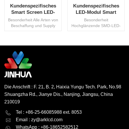
Kundenspezifisches
Kundenspezifisches
Smart Screen LED-
LED-Modul Smart
Anzeigemodul PCBA
Display PCBA
Besonderheit Alle Arten von
Besonderheit
Manufacturing China
Beschaffung und Supply
Hochglänzende SMD-LED-
Supplier
Chain Management von
BeleuchtungMehr als 12-
ElektronikkomponentenBenutzerdefinierte
köpfiges Forschungs- und
UI-RealisierungOptimierte
Entwicklungsteam mit
PCBA-Lösung
fundiertem HintergrundÜber
Professionelles Hardware-
20 Jahre Erfahrung auf dem
WEITERLESEN
WEITERLESEN
Forschungs- und
Markt für intelligente
Entwicklungsteam, um
DisplaysExtrem strenge
unterschiedliche strukturelle
Produktqualitätskontrolle
Anforderungen zu
Vollständiges
erfüllenEMV-Tests und
kundenspezifisches
Die Anschrift : F. 21, B. 2, Haixia Yungu Tech. Park, No.98
RoSH-Zertifizierung...
Produktentwicklungsverfahren
Shuangzha Rd., Jianye Dis., Nanjing, Jiangsu, China
...
210019
English
Deutsch
Tel : +86-25-66085988 ext. 8053
Email :
zy@arklcd.com
русский
español
WhatsApp : +86-18652582512