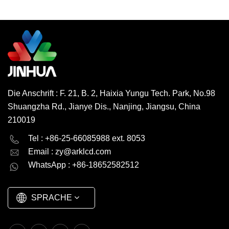
uswPhysische Taste oder
Kostenanalyse und
WEITERLESEN
resistive/kapazitive
StücklistenverwaltungSchnelle
Touchpanel-Baugruppe
Reaktion und schneller
SMT-PCBA-
WEITERLESEN
Prototyp...
ProduktionErfahrener
Fabrikmaschinenbediener
und
QualitätskontrollteamGroße
Auswahl an Arbeitstemp.
Die Anschrift : F. 21, B. 2, Haixia Yungu Tech. Park, No.98
Und Speichertemp....
Shuangzha Rd., Jianye Dis., Nanjing, Jiangsu, China
210019
English
Deutsch
Tel : +86-25-66085988 ext. 8053
Email :
zy@arklcd.com
русский
español
WhatsApp : +86-18652582512
العربية
SPRACHE