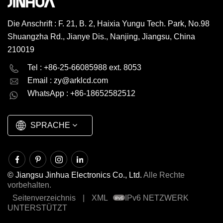
Die Anschrift : F. 21, B. 2, Haixia Yungu Tech. Park, No.98
Shuangzha Rd., Jianye Dis., Nanjing, Jiangsu, China
210019
English
Deutsch
Tel : +86-25-66085988 ext. 8053
Email :
zy@arklcd.com
русский
español
WhatsApp : +86-18652582512
العربية
SPRACHE
© Jiangsu Jinhua Electronics Co., Ltd.
Alle Rechte
vorbehalten.
Seitenverzeichnis
|
XML
IPv6 NETZWERK
UNTERSTÜTZT