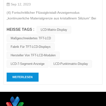
Sep 12, 2023
(4) Fortschrittlicher Flüssigkristall-Anzeigemodus
„kontinuierliche Materialgrenze aus kristallinem Silizium“.Bei
einigen LCD-Produkten kommt es beim Ansehen eines
HEISSE TAGS :
dynamischen Films zu einer Bildverzögerung, die durch die
LCD-Matrix-Display
unzureichende Pixelreaktionsgeschwindigkeit des gesamten
Maßgeschneidertes TFT-LCD
Flüssigkristallbildsc...
Fabrik Für TFT-LCD-Displays
Hersteller Von TFT-LCD-Modulen
LCD-7-Segment-Anzeige
LCD-Punktmatrix-Display
WEITERLESEN