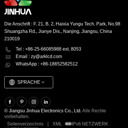
Die Anschrift : F. 21, B. 2, Haixia Yungu Tech. Park, No.98
Shuangzha Rd., Jianye Dis., Nanjing, Jiangsu, China
210019
English
Deutsch
Tel : +86-25-66085988 ext. 8053
Email :
zy@arklcd.com
русский
español
WhatsApp : +86-18652582512
العربية
SPRACHE
© Jiangsu Jinhua Electronics Co., Ltd.
Alle Rechte
vorbehalten.
Seitenverzeichnis
|
XML
IPv6 NETZWERK