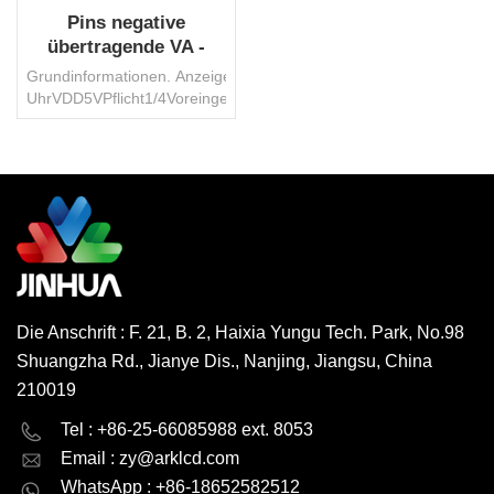
Pins negative
übertragende VA -
Segment -LCD -
Grundinformationen. AnzeigeartTransmissionAA35x140mmBlickwi
Anzeige für die
UhrVDD5VPflicht1/4Voreingenommenheit1/3SteckerStiftBetriebste
Ziffernanzeige
° ~ 70 °
C.UmweltschutzROHS
HSFSchnittstelleSpiKontrolle
ICKeinerTransportpaketKarton/PaletteWarenzeichenJinhuaHerkun
-
WEITERLESEN
Code8531200000Produktionskapazität3000000
PCs/MonatMOQ1000 PCs,
verhandelbar
Die Anschrift : F. 21, B. 2, Haixia Yungu Tech. Park, No.98
Shuangzha Rd., Jianye Dis., Nanjing, Jiangsu, China
210019
English
Deutsch
Tel : +86-25-66085988 ext. 8053
Email :
zy@arklcd.com
русский
español
WhatsApp : +86-18652582512