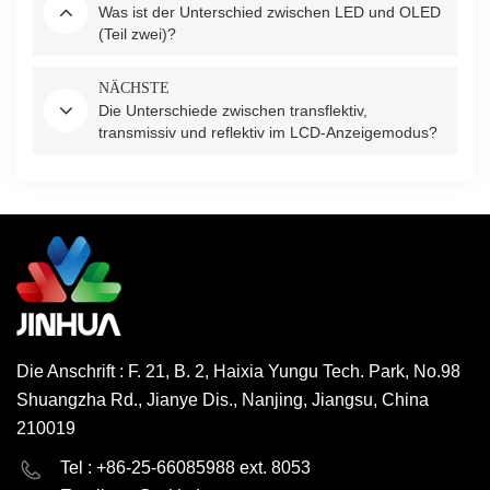
Was ist der Unterschied zwischen LED und OLED
(Teil zwei)?
NÄCHSTE
Die Unterschiede zwischen transflektiv,
transmissiv und reflektiv im LCD-Anzeigemodus?
Die Anschrift : F. 21, B. 2, Haixia Yungu Tech. Park, No.98
Shuangzha Rd., Jianye Dis., Nanjing, Jiangsu, China
210019
English
Deutsch
Tel : +86-25-66085988 ext. 8053