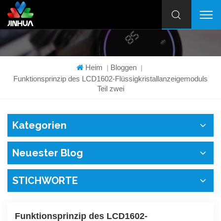
Heim
Bloggen
|
|
Funktionsprinzip des LCD1602-Flüssigkristallanzeigemoduls
Teil zwei
Kategorien
Neuester Blog
STICHWORTE
Funktionsprinzip des LCD1602-