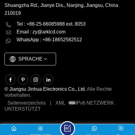
Shuangzha Rd., Jianye Dis., Nanjing, Jiangsu, China
210019
English
Deutsch
Tel : +86-25-66085988 ext. 8053
Email :
zy@arklcd.com
русский
español
WhatsApp : +86-18652582512
العربية
SPRACHE
© Jiangsu Jinhua Electronics Co., Ltd.
Alle Rechte
vorbehalten.
Seitenverzeichnis
|
XML
IPv6 NETZWERK
UNTERSTÜTZT