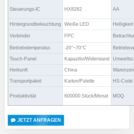
Steuerungs-IC
HX8282
AA
Hintergrundbeleuchtung
Weiße LED
Helligkeit
Verbinder
FPC
Betrachtu
Betriebstemperatur.
-20°~70°C
Betriebsvo
Touch-Panel
Kapazitiv/Widerstand
Umweltsc
Herkunft
China
Warenzei
Transportpaket
Karton/Palette
HS-Code
Produktivität
600000 Stück/Monat
MOQ
JETZT ANFRAGEN