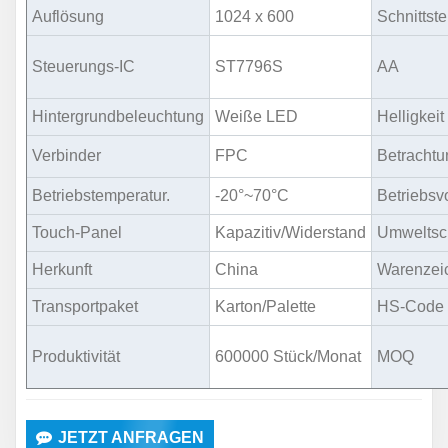
Auflösung
1024 x 600
Schnittste
Steuerungs-IC
ST7796S
AA
Hintergrundbeleuchtung
Weiße LED
Helligkeit
Verbinder
FPC
Betrachtu
Betriebstemperatur.
-20°~70°C
Betriebsvo
Touch-Panel
Kapazitiv/Widerstand
Umweltsc
Herkunft
China
Warenzei
Transportpaket
Karton/Palette
HS-Code
Produktivität
600000 Stück/Monat
MOQ
JETZT ANFRAGEN