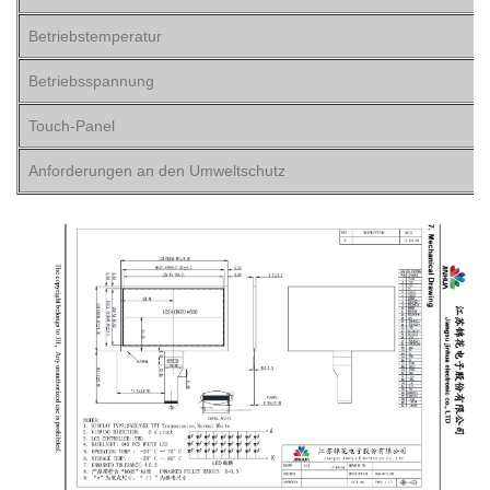
Betriebstemperatur
Betriebsspannung
Touch-Panel
Anforderungen an den Umweltschutz