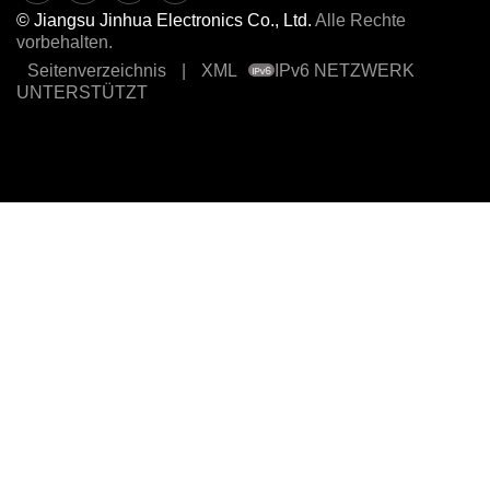
© Jiangsu Jinhua Electronics Co., Ltd.
Alle Rechte
vorbehalten.
Seitenverzeichnis
|
XML
IPv6 NETZWERK
UNTERSTÜTZT