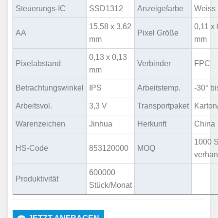
Steuerungs-IC
SSD1312
Anzeigefarbe
Weiss
15,58 x 3,62
0,11 x 
AA
Pixel Größe
mm
mm
0,13 x 0,13
Pixelabstand
Verbinder
FPC
mm
Betrachtungswinkel
IPS
Arbeitstemp.
-30° b
Arbeitsvol.
3,3 V
Transportpaket
Karton
Warenzeichen
Jinhua
Herkunft
China
1000 S
HS-Code
853120000
MOQ
verhan
600000
Produktivität
Stück/Monat