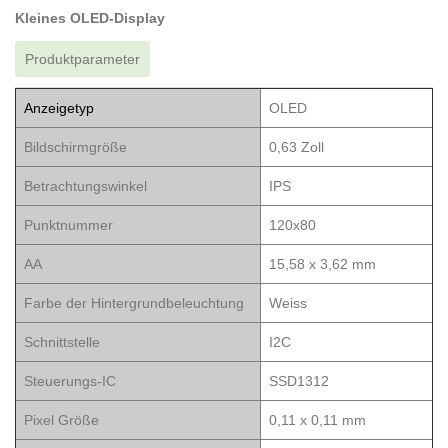
Kleines OLED-Display
Produktparameter
Anzeigetyp
OLED
Bildschirmgröße
0,63 Zoll
Betrachtungswinkel
IPS
Punktnummer
120x80
AA
15,58 x 3,62 mm
Farbe der Hintergrundbeleuchtung
Weiss
Schnittstelle
I2C
Steuerungs-IC
SSD1312
Pixel Größe
0,11 x 0,11 mm