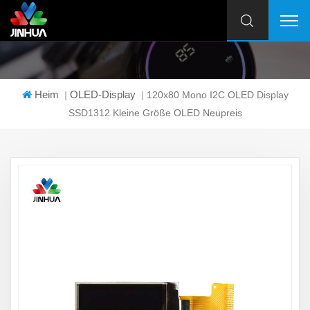
Heim
OLED-Display
|
|
120x80 Mono I2C OLED Display
SSD1312 Kleine Größe OLED Neupreis