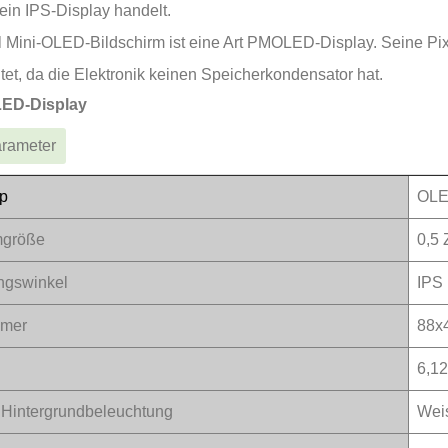
ein IPS-Display handelt.
l Mini-OLED-Bildschirm ist eine Art PMOLED-Display. Seine Pixel
et, da die Elektronik keinen Speicherkondensator hat.
LED-Display
arameter
yp
OL
mgröße
0,5 
ngswinkel
IPS
mmer
88x
6,1
 Hintergrundbeleuchtung
Wei