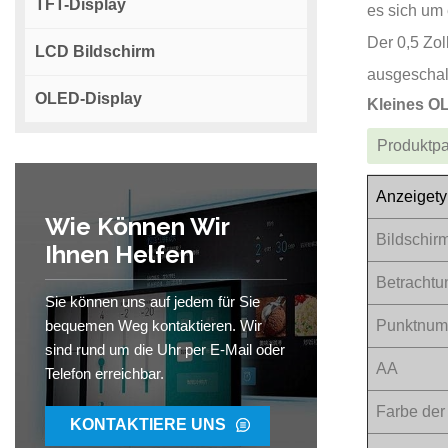
TFT-Display
es sich um 
Der 0,5 Zol
LCD Bildschirm
ausgeschalt
OLED-Display
Kleines O
Produktp
Anzeiget
Wie Können Wir
Bildschir
Ihnen Helfen
Betrachtu
Sie können uns auf jedem für Sie
bequemen Weg kontaktieren. Wir
Punktnu
sind rund um die Uhr per E-Mail oder
AA
Telefon erreichbar.
Farbe der
KONTAKTIERE UNS