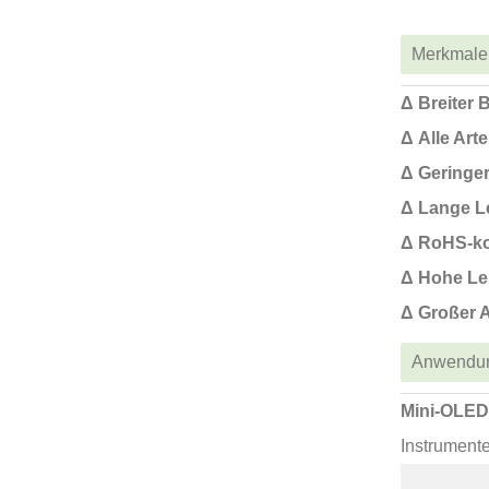
Merkmale
Δ Breiter 
Δ Alle Art
Δ Geringe
Δ Lange L
Δ RoHS-k
Δ Hohe Le
Δ Großer 
Anwendu
Mini-OLED
Instrumente