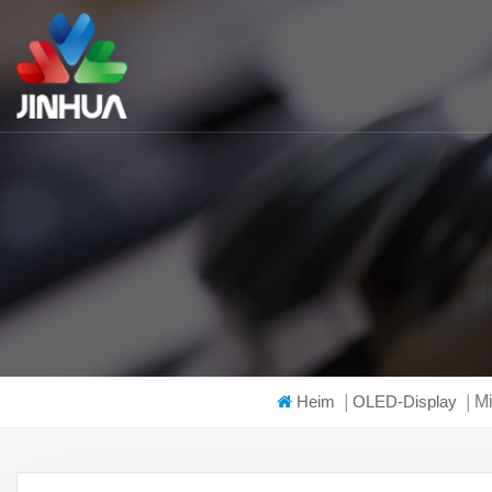
Heim
|
OLED-Display
|
Mi