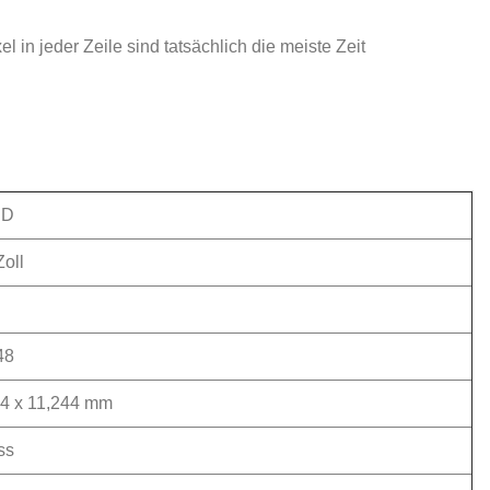
 in jeder Zeile sind tatsächlich die meiste Zeit
ED
Zoll
48
24 x 11,244 mm
ss