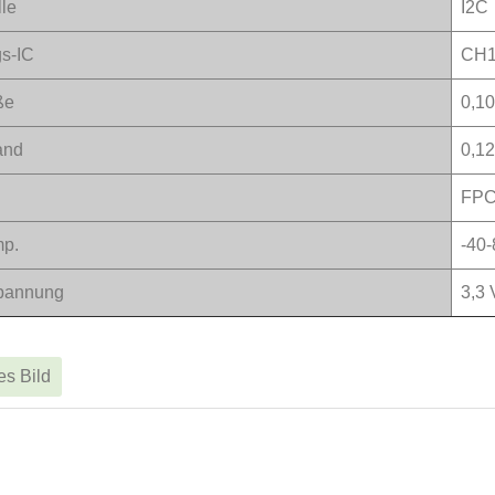
lle
I2C
s-IC
CH1
ße
0,1
and
0,1
FP
mp.
-40
spannung
3,3 
tes Bild