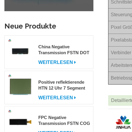
Schnittste
Steuerung
Neue Produkte
Pixel Grö
Pixelabst
China Negative
Transmission FSTN DOT
Verbinder
Matrix COG LCD -
WEITERLESEN
Display zum Verkauf
Arbeitste
Betriebs
Positive reflektierende
HTN 12 Uhr 7 Segment
LCD -Anzeige
WEITERLESEN
Detaillier
FPC Negative
Transmission FSTN COG
DOT -Matrix LCD -