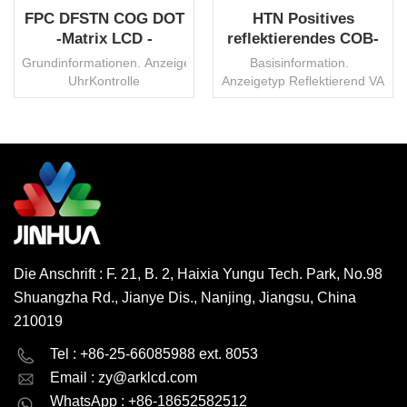
FPC DFSTN COG DOT
HTN Positives
-Matrix LCD -
reflektierendes COB-
Anzeigemodul LCM
Digital-LCD-
Grundinformationen. AnzeigemodusNegativAnzeigeartTransmissi
Basisinformation.
China Hersteller
Bildschirmmodul
UhrKontrolle
Anzeigetyp Reflektierend VA
ICST7565RVop3VPflicht1/32Voreingenommenheit1/7Hintergrundb
45,7 x 20,5 mm
LEDSteckerFPCBetriebstemperatur.-20
Betrachtungswinkel 6 Uhr
° bis 70 °
VDD 3,6 V Pflicht 1/4
C.UmweltschutzROHS
Voreingenommenheit 1/3
HSFTransportpaketKarton/PaletteWarenzeichenJinhuaHerkunftCh
Verbinder Stift
WEITERLESEN
WEITERLESEN
-
Betriebstemperatur.
Code8531200000Produktionskapazität3000000
0°~50°C Umweltschutz
PCs/MonatMOQ1000 PCs,
RoHS-HSF Schnittstelle
verhandelbar
Keiner Steuerungs-IC
Keiner Transportpaket
Die Anschrift : F. 21, B. 2, Haixia Yungu Tech. Park, No.98
Karton/Palette
Shuangzha Rd., Jianye Dis., Nanjing, Jiangsu, China
Warenzeichen Jinhua
Herkunft China HS-Code
210019
8531200000
English
Deutsch
Tel : +86-25-66085988 ext. 8053
Produktionskapazität
3000000 Stück/Monat MOQ
Email :
zy@arklcd.com
русский
español
1000 Stück, verhandelbar
WhatsApp : +86-18652582512