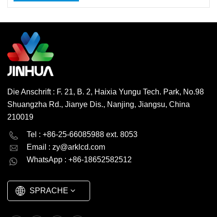
Die Anschrift : F. 21, B. 2, Haixia Yungu Tech. Park, No.98
Shuangzha Rd., Jianye Dis., Nanjing, Jiangsu, China
210019
English
Deutsch
Tel : +86-25-66085988 ext. 8053
Email :
zy@arklcd.com
русский
español
WhatsApp : +86-18652582512
العربية
SPRACHE