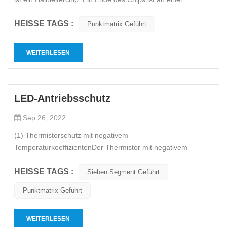
Halterung befestigt, ein Ende ist der Minuspol und das andere
HEISSE TAGS :
Ende ist mit dem Pluspol der Stromversorgung verbunden,
Punktmatrix Geführt
sodass der gesamte Chip mit Epoxidharz ummantelt ist. Auch
bekannt...
WEITERLESEN
LED-Antriebsschutz
Sep 26, 2022
(1) Thermistorschutz mit negativem
TemperaturkoeffizientenDer Thermistor mit negativem
Temperaturkoeffizienten wird als NTC-Thermistor abgekürzt.
HEISSE TAGS :
NTC ist die Abkürzung für NegaTIve Temperature Coefficient,
Sieben Segment Geführt
was einen negativen Temperaturkoeffizienten bedeutet und
Punktmatrix Geführt
sich im Allgemeinen auf Halbleitermat...
WEITERLESEN