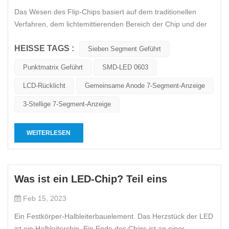
Das Wesen des Flip-Chips basiert auf dem traditionellen
Verfahren, dem lichtemittierenden Bereich ​​der Chip und der
Elektrodenbereich sind nicht auf der gleichen Ebene
HEISSE TAGS :
ausgelegt. Zu diesem Zeitpunkt ist der Elektrodenbereich
Sieben Segment Geführt
zum Montieren dem Boden des Lampenbechers zugewandt,
Punktmatrix Geführt
SMD-LED 0603
was den Vorgang des B...
LCD-Rücklicht
Gemeinsame Anode 7-Segment-Anzeige
3-Stellige 7-Segment-Anzeige
WEITERLESEN
Was ist ein LED-Chip? Teil eins
Feb 15, 2023
Ein Festkörper-Halbleiterbauelement. Das Herzstück der LED
ist ein Halbleiterchip. Ein Ende des Chips ist an einer