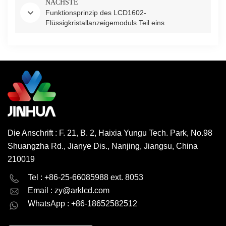
NÄCHSTE
Funktionsprinzip des LCD1602-
Flüssigkristallanzeigemoduls Teil eins
Die Anschrift : F. 21, B. 2, Haixia Yungu Tech. Park, No.98
Shuangzha Rd., Jianye Dis., Nanjing, Jiangsu, China
210019
English
Deutsch
Tel : +86-25-66085988 ext. 8053
Email :
zy@arklcd.com
русский
español
WhatsApp : +86-18652582512
العربية