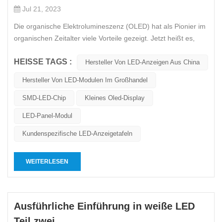
Jul 21, 2023
Die organische Elektrolumineszenz (OLED) hat als Pionier im
organischen Zeitalter viele Vorteile gezeigt. Jetzt heißt es,
dass OLED die Flüssigkristallanzeige ersetzen wird. Es ist
HEISSE TAGS :
unangemessen, die Vorteile von OLED in Zukunft mit der
Hersteller Von LED-Anzeigen Aus China
aktuellen Flüssigkristallanzeige zu vergleichen. Die
Hersteller Von LED-Modulen Im Großhandel
Flüssigkris...
SMD-LED-Chip
Kleines Oled-Display
LED-Panel-Modul
Kundenspezifische LED-Anzeigetafeln
WEITERLESEN
Ausführliche Einführung in weiße LED
Teil zwei