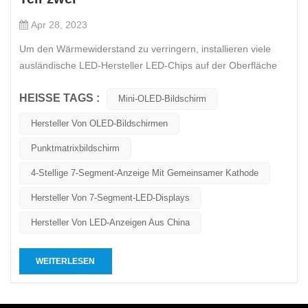
Apr 28, 2023
Um den Wärmewiderstand zu verringern, installieren viele
ausländische LED-Hersteller LED-Chips auf der Oberfläche
von Wärmeableitungslamellen aus Kupfer- und
HEISSE TAGS :
Keramikmaterialien und verwenden Löten, um die
Mini-OLED-Bildschirm
Wärmeableitungsdrähte auf der Leiterplatte mit den
Hersteller Von OLED-Bildschirmen
Wärmeableitungslamellen zu verbinden, die Kü...
Punktmatrixbildschirm
4-Stellige 7-Segment-Anzeige Mit Gemeinsamer Kathode
Hersteller Von 7-Segment-LED-Displays
Hersteller Von LED-Anzeigen Aus China
WEITERLESEN