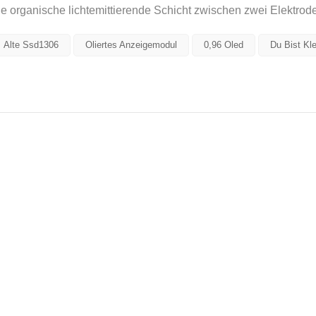
ne organische lichtemittierende Schicht zwischen zwei Elektrod
Alte Ssd1306
Oliertes Anzeigemodul
0,96 Oled
Du Bist Kle