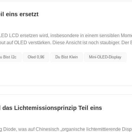
l eins ersetzt
s OLED LCD ersetzen wird, insbesondere in einem sensiblen Mome
t auf OLED verstärken. Diese Ansicht ist noch staubiger. Der Ei
u Bist I2c
Oled 0,96
Du Bist Klein
Mini-OLED-Display
 das Lichtemissionsprinzip Teil eins
g Diode, was auf Chinesisch „organische lichtemittierende Disp