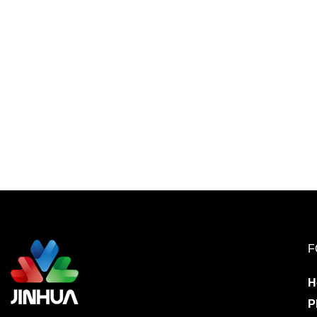
F
H
P