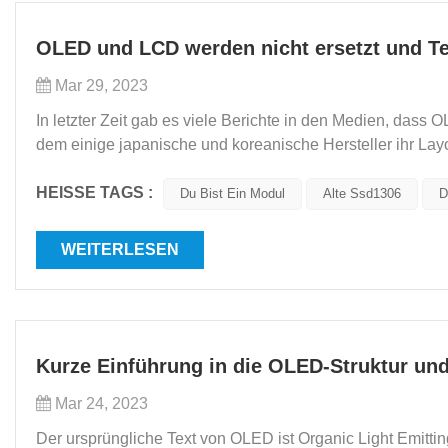
OLED und LCD werden nicht ersetzt und Tei
Mar 29, 2023
In letzter Zeit gab es viele Berichte in den Medien, das
dem einige japanische und koreanische Hersteller ihr Layou
von Unternehmen auf dem Festland in die LCD-Flü...
HEISSE TAGS :
Du Bist Ein Modul
Alte Ssd1306
D
WEITERLESEN
Kurze Einführung in die OLED-Struktur und
Mar 24, 2023
Der ursprüngliche Text von OLED ist Organic Light Emittin