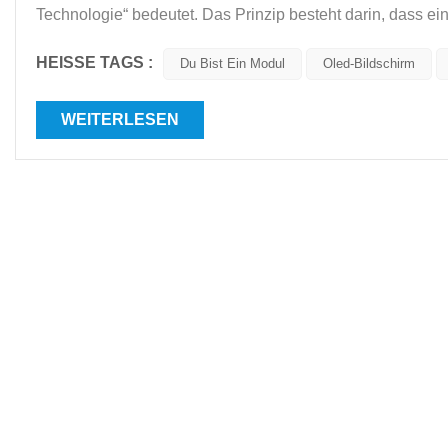
Technologie“ bedeutet. Das Prinzip besteht darin, dass ei
eingeschlossen ist. Wenn sich die positiven und negativ...
HEISSE TAGS :
Du Bist Ein Modul
Oled-Bildschirm
WEITERLESEN