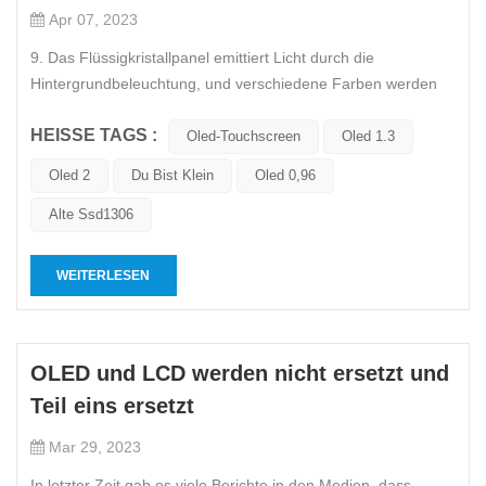
Apr 07, 2023
9. Das Flüssigkristallpanel emittiert Licht durch die
Hintergrundbeleuchtung, und verschiedene Farben werden
durch die Brechung der Flüssigkristallmoleküle erzeugt. Die
HEISSE TAGS :
Flüssigkristallmoleküle können selbst kein Licht emittieren,
Oled-Touchscreen
Oled 1.3
und die LED bezieht sich auf die Hintergrundbeleuchtung,
Oled 2
Du Bist Klein
Oled 0,96
während die O...
Alte Ssd1306
WEITERLESEN
OLED und LCD werden nicht ersetzt und
Teil eins ersetzt
Mar 29, 2023
In letzter Zeit gab es viele Berichte in den Medien, dass