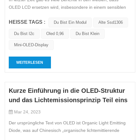
OLED LCD ersetzen wird, insbesondere in einem sensiblen
Moment, in dem einige japanische und koreanische Hersteller
HEISSE TAGS :
ihr Layout auf OLED verstärken. Diese Ansicht ist noch
Du Bist Ein Modul
Alte Ssd1306
staubiger. Der Eintritt von Unternehmen auf dem Festland in
Du Bist I2c
Oled 0,96
Du Bist Klein
die LCD-Flü...
Mini-OLED-Display
WEITERLESEN
Kurze Einführung in die OLED-Struktur
und das Lichtemissionsprinzip Teil eins
Mar 24, 2023
Der ursprüngliche Text von OLED ist Organic Light Emitting
Diode, was auf Chinesisch „organische lichtemittierende
Display-Technologie“ bedeutet. Das Prinzip besteht darin,