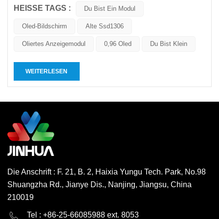
HEISSE TAGS :
dass eine organische lichtemittierende Schicht zwischen zwei
Du Bist Ein Modul
Elektroden eingeschlossen ist. Wenn sich die positiven und
Oled-Bildschirm
Alte Ssd1306
negativ...
Oliertes Anzeigemodul
0,96 Oled
Du Bist Klein
WEITERLESEN
Die Anschrift : F. 21, B. 2, Haixia Yungu Tech. Park, No.98
Shuangzha Rd., Jianye Dis., Nanjing, Jiangsu, China
210019
English
Deutsch
Tel : +86-25-66085988 ext. 8053