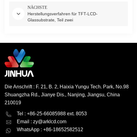
NÄCHSTE
Herstellungsverfahren für TFT-LCD-
Glassubstrate, Teil zwei
Die Anschrift : F. 21, B. 2, Haixia Yungu Tech. Park, No.98
Shuangzha Rd., Jianye Dis., Nanjing, Jiangsu, China
210019
English
Deutsch
Tel : +86-25-66085988 ext. 8053
Email :
zy@arklcd.com
русский
español
WhatsApp : +86-18652582512
العربية