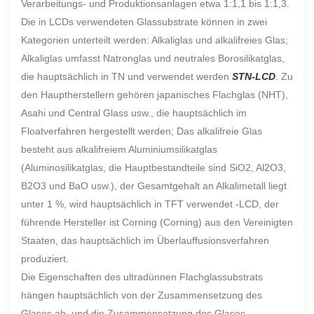
Verarbeitungs- und Produktionsanlagen etwa 1:1,1 bis 1:1,3.
Die in LCDs verwendeten Glassubstrate können in zwei
Kategorien unterteilt werden: Alkaliglas und alkalifreies Glas;
Alkaliglas umfasst Natronglas und neutrales Borosilikatglas,
die hauptsächlich in TN und verwendet werden
STN-LCD
. Zu
den Hauptherstellern gehören japanisches Flachglas (NHT),
Asahi und Central Glass usw., die hauptsächlich im
Floatverfahren hergestellt werden; Das alkalifreie Glas
besteht aus alkalifreiem Aluminiumsilikatglas
(Aluminosilikatglas, die Hauptbestandteile sind SiO2, Al2O3,
B2O3 und BaO usw.), der Gesamtgehalt an Alkalimetall liegt
unter 1 %, wird hauptsächlich in TFT verwendet -LCD, der
führende Hersteller ist Corning (Corning) aus den Vereinigten
Staaten, das hauptsächlich im Überlauffusionsverfahren
produziert.
Die Eigenschaften des ultradünnen Flachglassubstrats
hängen hauptsächlich von der Zusammensetzung des
Glases ab, und die Zusammensetzung des Glases