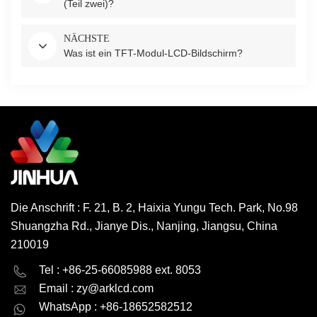
(Teil zwei)?
NÄCHSTE
Was ist ein TFT-Modul-LCD-Bildschirm?
Die Anschrift : F. 21, B. 2, Haixia Yungu Tech. Park, No.98
Shuangzha Rd., Jianye Dis., Nanjing, Jiangsu, China
210019
English
Deutsch
Tel : +86-25-66085988 ext. 8053
Email :
zy@arklcd.com
русский
español
WhatsApp : +86-18652582512
العربية