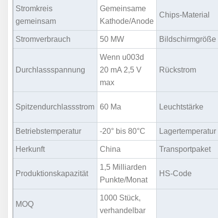
Stromkreis
Gemeinsame
Chips-Material
gemeinsam
Kathode/Anode
Stromverbrauch
50 MW
Bildschirmgröße
Wenn u003d
Durchlassspannung
20 mA 2,5 V
Rückstrom
max
Spitzendurchlassstrom
60 Ma
Leuchtstärke
Betriebstemperatur
-20° bis 80°C
Lagertemperatur
Herkunft
China
Transportpaket
1,5 Milliarden
Produktionskapazität
HS-Code
Punkte/Monat
1000 Stück,
MOQ
verhandelbar