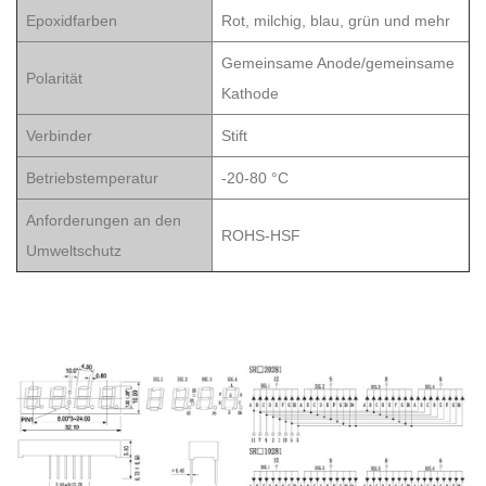
Epoxidfarben
Rot, milchig, blau, grün und mehr
Gemeinsame Anode/gemeinsame
Polarität
Kathode
Verbinder
Stift
Betriebstemperatur
-20-80 °C
Anforderungen an den
ROHS-HSF
Umweltschutz