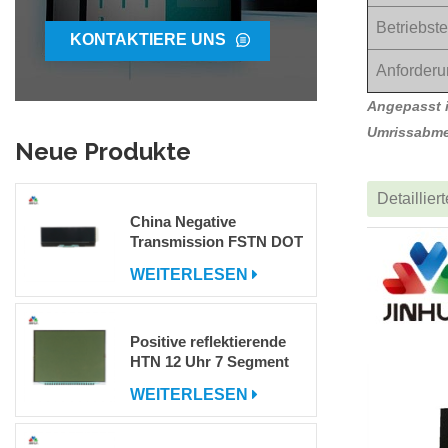
Betriebst
KONTAKTIERE UNS
Anforderu
Angepasst i
Umrissabme
Neue Produkte
Detaillier
China Negative
Transmission FSTN DOT
Matrix COG LCD -
WEITERLESEN
Display zum Verkauf
Positive reflektierende
HTN 12 Uhr 7 Segment
LCD -Anzeige
WEITERLESEN