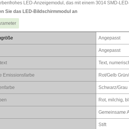
 farbenfrohes LED-Anzeigemodul, das mit einem 3014 SMD-LED-C
en Sie das LED-Bildschirmmodul an
arameter
mgröße
Angepasst
Angepasst
text
Text, numerisc
e Emissionsfarbe
Rot/Gelb Grün
enfarbe
Schwarz/Grau 
ben
Rot, milchig, 
Gemeinsame A
Stift