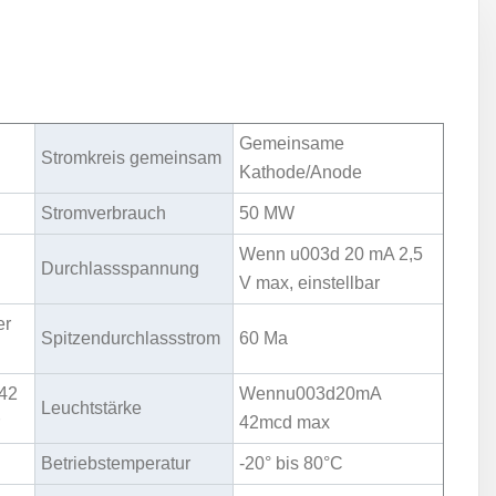
Gemeinsame
Stromkreis gemeinsam
Kathode/Anode
Stromverbrauch
50 MW
Wenn u003d 20 mA 2,5
Durchlassspannung
V max, einstellbar
er
Spitzendurchlassstrom
60 Ma
42
Wennu003d20mA
Leuchtstärke
r
42mcd max
Betriebstemperatur
-20° bis 80°C