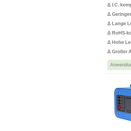
Δ I.C. kom
Δ Geringe
Δ Lange L
Δ RoHS-k
Δ Hohe Le
Δ Großer 
Anwendu