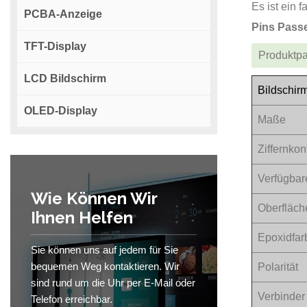
Es ist ein
PCBA-Anzeige
Pins Pass
TFT-Display
Produktp
LCD Bildschirm
Bildschir
OLED-Display
Maße
Ziffernkon
Verfügbar
Wie Können Wir
Oberfläch
Ihnen Helfen
Epoxidfar
Sie können uns auf jedem für Sie
bequemen Weg kontaktieren. Wir
Polarität
sind rund um die Uhr per E-Mail oder
Verbinder
Telefon erreichbar.