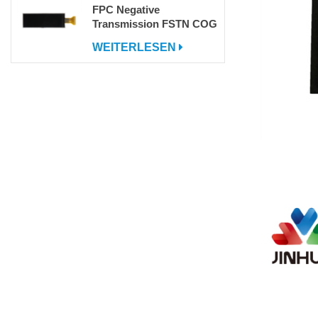
FPC Negative
Transmission FSTN COG
DOT -Matrix LCD -
WEITERLESEN
Bildschirm mit IC