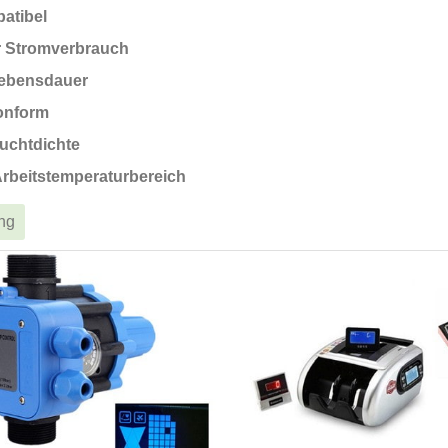
patibel
r Stromverbrauch
ebensdauer
onform
uchtdichte
Arbeitstemperaturbereich
ng