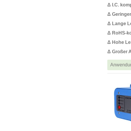
Δ I.C. kom
Δ Geringe
Δ Lange L
Δ RoHS-k
Δ Hohe Le
Δ Großer 
Anwendu