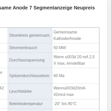
me Anode 7 Segmentanzeige Neupreis
Gemeinsame
Stromkreis gemeinsam
Kathode/Anode
Stromverbrauch
50 MW
Wenn u003d 20 mA 2,5
Durchlassspannung
V max, einstellbar
er
Spitzendurchlassstrom
60 Ma
42
Wennu003d20mA
Leuchtstärke
r
42mcd max
Betriebstemperatur
-20° bis 80°C