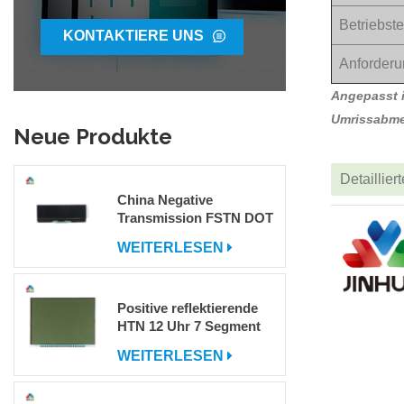
Betriebst
KONTAKTIERE UNS
Anforderu
Angepasst i
Umrissabme
Neue Produkte
Detaillier
China Negative
Transmission FSTN DOT
Matrix COG LCD -
WEITERLESEN
Display zum Verkauf
Positive reflektierende
HTN 12 Uhr 7 Segment
LCD -Anzeige
WEITERLESEN