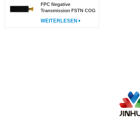
FPC Negative
Transmission FSTN COG
DOT -Matrix LCD -
WEITERLESEN
Bildschirm mit IC