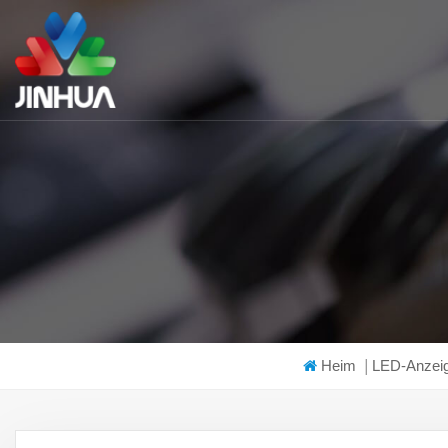
Heim
|
LED-Anzei