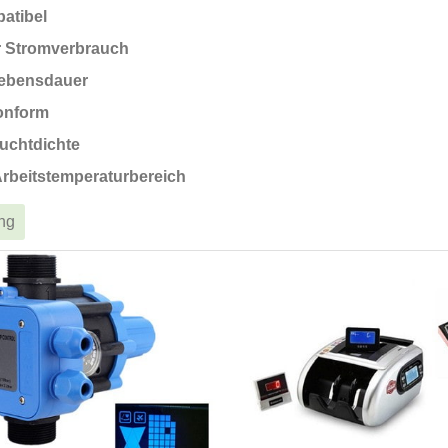
patibel
r Stromverbrauch
ebensdauer
onform
uchtdichte
Arbeitstemperaturbereich
ng