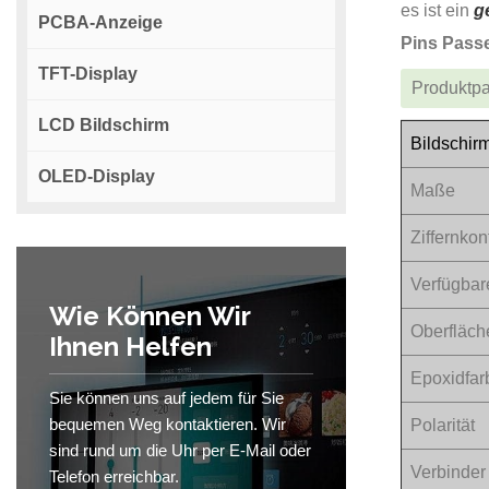
es ist ein
g
PCBA-Anzeige
Pins Pass
TFT-Display
Produktp
LCD Bildschirm
Bildschir
OLED-Display
Maße
Ziffernkon
Verfügbar
Wie Können Wir
Oberfläch
Ihnen Helfen
Epoxidfar
Sie können uns auf jedem für Sie
bequemen Weg kontaktieren. Wir
Polarität
sind rund um die Uhr per E-Mail oder
Verbinder
Telefon erreichbar.