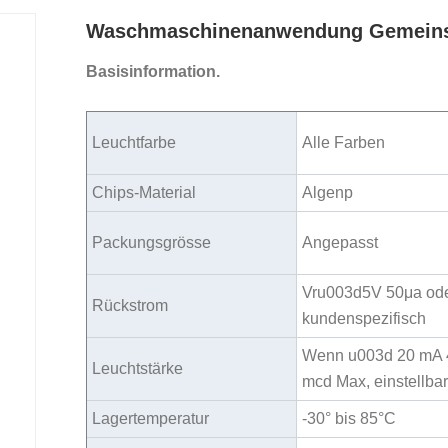
Waschmaschinenanwendung Gemeinsa
Basisinformation.
Leuchtfarbe
Alle Farben
Chips-Material
Algenp
Packungsgrösse
Angepasst
Vru003d5V 50μa od
Rückstrom
kundenspezifisch
Wenn u003d 20 mA 
Leuchtstärke
mcd Max, einstellba
Lagertemperatur
-30° bis 85°C