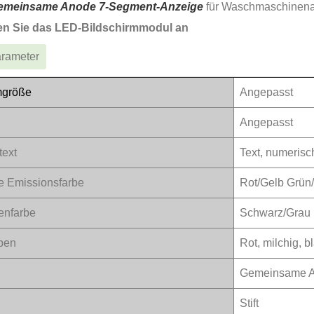
emeinsame Anode 7-Segment-Anzeige
für Waschmaschinen
en Sie das LED-Bildschirmmodul an
arameter
mgröße
Angepasst
Angepasst
text
Text, numerisc
e Emissionsfarbe
Rot/Gelb Grün
enfarbe
Schwarz/Grau 
ben
Rot, milchig, 
Gemeinsame A
Stift